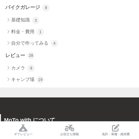
バイクガレージ
8
基礎知識
3
料金・費用
1
自分で作ってみる
4
レビュー
28
カメラ
9
キャンプ場
19
MoTo with について
ギアレビュー
お役立ち情報
免許・車種・維持費
月間
9.5万pv
のWebメディア