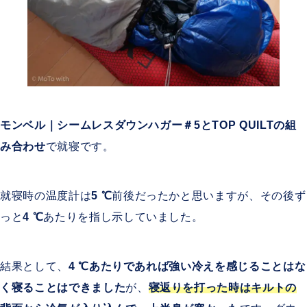
モンベル｜シームレスダウンハガー＃5と
TOP QUILTの組
み合わせ
で就寝です。
就寝時の温度計は
5
℃
前後だったかと思いますが、その後ず
っと
4
℃
あたりを指し示していました。
結果として、
4
℃あたりであれば強い冷えを感じることはな
く寝ることはできました
が、
寝返りを打った時はキルトの