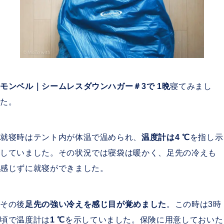
モンベル｜シームレスダウンハガー＃3で 1晩
寝てみまし
た。
就寝時はテント内が体温で温められ、
温度計は4
℃
を指し示
していました。その状況では寝袋は暖かく、足先の冷えも
感じずに就寝ができました。
その後
足先の強い冷えを感じ目が覚めました
。この時は3時
頃で温度計は
1
℃
を示していました。保険に用意しておいた