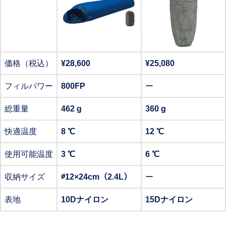
価格（税込）
¥28,600
¥25,080
フィルパワー
800FP
ー
総重量
462 g
360 g
快適温度
8 ℃
12 ℃
使用可能温度
3 ℃
6 ℃
収納サイズ
∅12×24cm（2.4L）
ー
表地
10Dナイロン
15Dナイロン