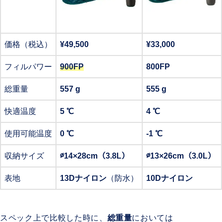
価格（税込）
¥49,500
¥33,000
フィルパワー
900FP
800FP
総重量
557 g
555 g
快適温度
5 ℃
4 ℃
使用可能温度
0 ℃
-1 ℃
収納サイズ
∅14×28cm（3.8L）
∅13×26cm（3.0L）
表地
13Dナイロン
（防水）
10Dナイロン
スペック上で比較した時に、
総重量
においては