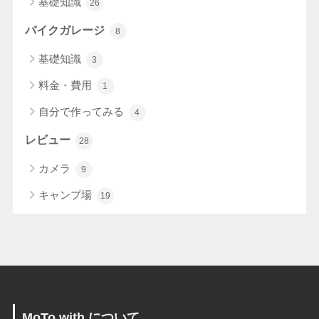
基礎知識
26
バイクガレージ
8
基礎知識
3
料金・費用
1
自分で作ってみる
4
レビュー
28
カメラ
9
キャンプ場
19
MoTo with について