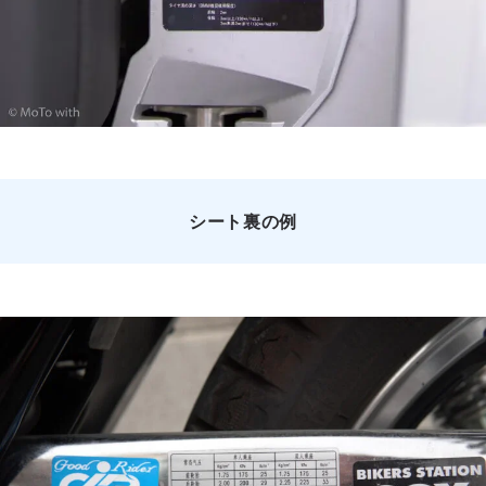
シート裏
の例