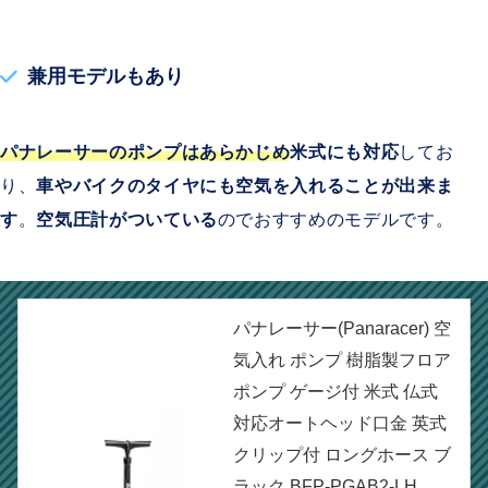
兼用モデルもあり
パナレーサーのポンプはあらかじめ
米式にも対応
してお
り、
車やバイクのタイヤにも空気を入れることが出来ま
す
。
空気圧計がついている
のでおすすめのモデルです。
パナレーサー(Panaracer) 空
気入れ ポンプ 樹脂製フロア
ポンプ ゲージ付 米式 仏式
対応オートヘッド口金 英式
クリップ付 ロングホース ブ
ラック BFP-PGAB2-LH