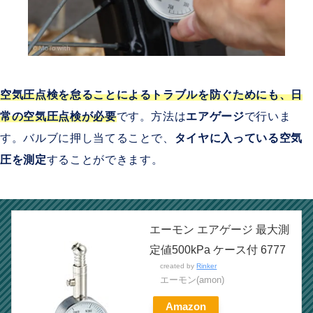
空気圧点検を怠ることによるトラブルを防ぐためにも、日
常の空気圧点検が必要
です。方法は
エアゲージ
で行いま
す。バルブに押し当てることで、
タイヤに入っている空気
圧を測定
することができます。
エーモン エアゲージ 最大測
定値500kPa ケース付 6777
created by
Rinker
エーモン(amon)
Amazon