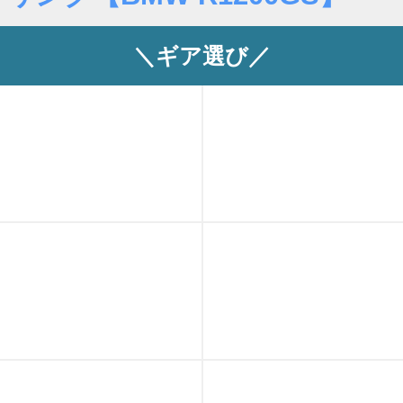
＼ギア選び／