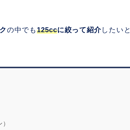
ク
の中でも
125cc
に絞って紹介
したい
）
レン）