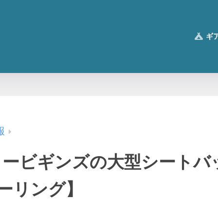
ギ
報
リービギンズの大型シートバ
ツーリング】