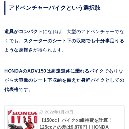
アドベンチャーバイクという選択肢
道具がコンパクト
になれば、大型のアドベンチャーでな
くでも、
スクーターのシート下の収納でも十分事足りる
ような身軽さ
が得られます。
HONDAのADV150は高速道路に乗れるバイク
でありな
がら
大容量のシート下収納を備えた身軽バイクとしての
代表格
です。
2022年1月23日
【150cc】バイクの維持費を計算！
125ccとの差は9,870円｜HONDA