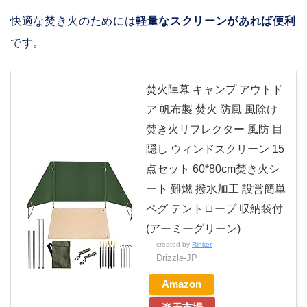
快適な焚き火のためには
軽量なスクリーンがあれば便利
です。
焚火陣幕 キャンプ アウトド
ア 帆布製 焚火 防風 風除け
焚き火リフレクター 風防 目
隠し ウィンドスクリーン 15
点セット 60*80cm焚き火シ
ート 難燃 撥水加工 設営簡単
ペグ テントロープ 収納袋付
(アーミーグリーン)
created by
Rinker
Drizzle-JP
Amazon