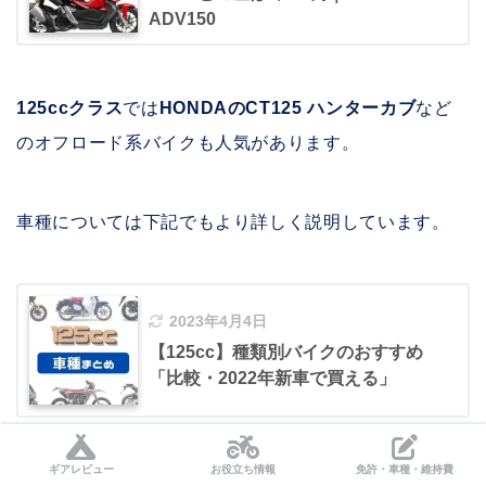
ADV150
125ccクラス
では
HONDAのCT125 ハンターカブ
など
のオフロード系バイクも人気があります。
車種については下記でもより詳しく説明しています。
2023年4月4日
【125cc】種類別バイクのおすすめ
「比較・2022年新車で買える」
ギアレビュー
お役立ち情報
免許・車種・維持費
もしくは、
アドベンチャーでツーリングの限界に挑戦
し