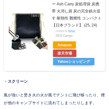
ー Ash Carry 炭処理袋 炭携
帯 火消し袋 炭の完全鎮火促
す 耐熱性 難燃性 コンパクト
【日本ブランド】 (25, 24)
created by
Rinker
ZEN Camps
Amazon
楽天市場
Yahooショッピング
・スクリーン
風が強いと焚き火の火が風でテントに飛び移ったり、煙
が他のキャンプサイトに流れてしまったりします。