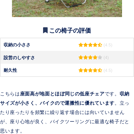
この椅子の評価
収納の小ささ
(4.5)
設営のしやすさ
(4)
耐久性
(4.5)
こちらは
座面高が地面とほぼ同じの低座チェア
です。
収納
サイズが小さく、バイクので運搬性に優れています
。立っ
たり座ったりを頻繁に繰り返す場合には向いていません
が、座り心地が良く、バイクツーリングに最適な椅子だと
思います。