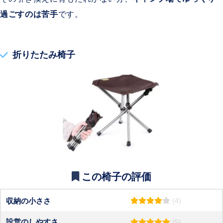
過ごすのは苦手
です。
折りたたみ椅子
この椅子の評価
収納の小ささ
(4)
設営のしやすさ
(5)