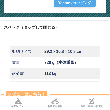
Yahooショッピング
スペック（タップして閉じる）
収納サイズ
29.2 × 10.8 × 10.8 cm
重量
720 g（本体重量）
耐荷重
113 kg
レビューはこちら！
≫ メイフライチェアとグラウンドチェアの比較【レ
ギアレビュー
お役立ち情報
免許・車種・維持費