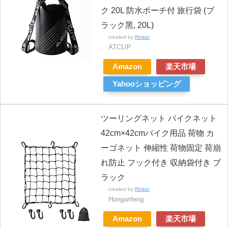
ク 20L 防水ポーチ付 旅行袋 (ブ
ラック黑, 20L)
created by
Rinker
ATCLIP
Amazon
楽天市場
Yahooショッピング
ツーリングネット バイクネット
42cm×42cmバイク用品 荷物 カ
ーゴネット 伸縮性 荷物固定 荷崩
れ防止 フック付き 収納袋付き ブ
ラック
created by
Rinker
Honganfeng
Amazon
楽天市場