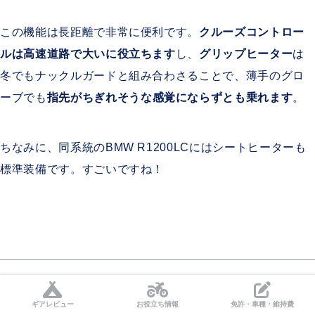
この機能は長距離で非常に便利です。
クルーズコントロー
ルは高速道路で大いに役立ちます
し、
グリップヒーター
は
冬でもナックルガードと組み合わさることで、薄手のグロ
ーブでも
指先がちぎれそうな感覚にならずとも乗れます
。
ちなみに、同系統のBMW R1200LCにはシートヒーターも
標準装備です。すごいですね！
以上、パッキングのご紹介でした。ご紹介した内容は載せ
ギアレビュー
お役立ち情報
免許・車種・維持費