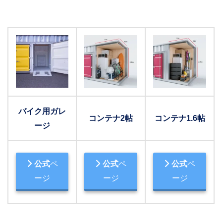
バイク用ガレ
コンテナ2帖
コンテナ1.6帖
ージ
公式
ペ
公式
ペ
公式
ペ
ージ
ージ
ージ