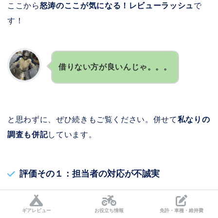
ここから
怒涛のここが気になる！レビューラッシュ
で
す！
借りない方が良いんじゃ。。。
と思わずに、ぜひ続きもご覧ください。併せて
私なりの
調査も併記
しています。
評価その１：担当者の対応が不誠実
加瀬倉庫のレンタルボックス 、検討してる人
ギアレビュー
お役立ち情報
免許・車種・維持費