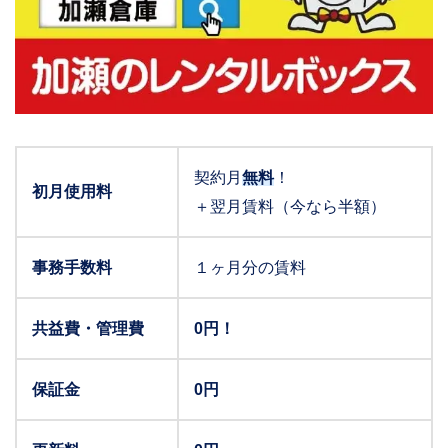
契約月
無料
！
初月使用料
＋翌月賃料（今なら半額）
事務手数料
１ヶ月分の賃料
共益費・管理費
0円！
保証金
0円