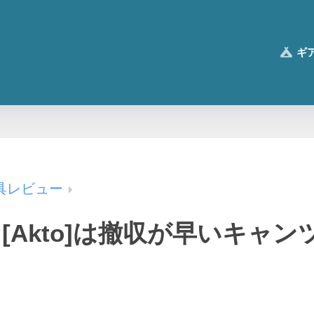
ギ
具レビュー
[Akto]は撤収が早いキャ