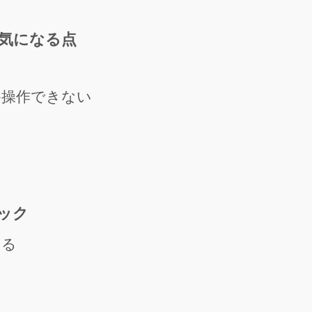
気になる点
か操作できない
ック
みる