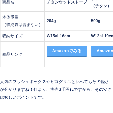
商品名
チタンウッドストーブ
（チタン）
本体重量
204g
500g
（収納袋は含まない）
収納サイズ
W15×L16cm
W12×L19c
Amazonでみる
Amazo
商品リンク
人気のブッシュボックスやピコグリルと比べてもその軽さ
が分かりますね！何より、実売3千円代ですから、その安さ
は嬉しいポイントです。