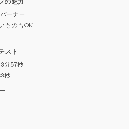
ブの魅力
ルバーナー
いものもOK
テスト
分57秒
3秒
ー