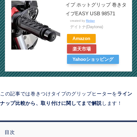
イプ ホットグリップ 巻きタ
イプEASY USB 98571
created by
Rinker
デイトナ(Daytona)
Amazon
楽天市場
Yahooショッピング
この記事では巻きつけタイプのグリップヒーターを
ライン
ナップ比較から、取り付けに関してまで解説
します！
目次