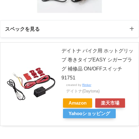
スペックを見る
デイトナ バイク用 ホットグリッ
メーカー希望小売価格
￥1,210
（税込）
プ 巻きタイプEASY シガープラ
グ 補修品 ON/OFFスイッチ
消費電力
ー
91751
接続方法
ギボシ接続
created by
Rinker
デイトナ(Daytona)
Amazon
楽天市場
Yahooショッピング