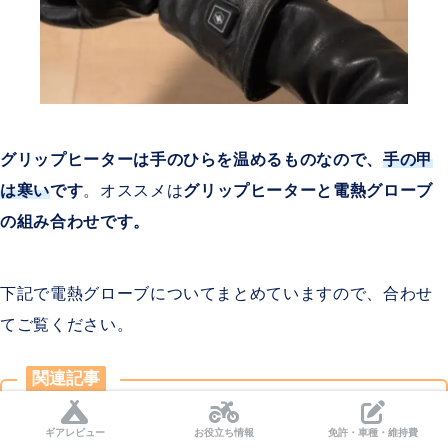
グリップヒーターは手のひらを温めるものなので、
手の甲
は寒い
です
。オススメは
グリップヒーターと電熱グローブ
の組み合わせです。
下記で電熱グローブについてまとめていますので、合わせ
てご覧ください。
関連記事
≫ バイク用電熱グローブのおすすめ紹介はコチラ
ギアレビュー
お役立ち情報
免許・車種・維持費