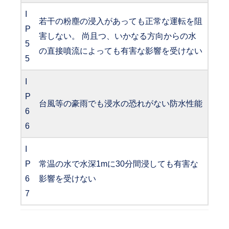
I
若干の粉塵の浸入があっても正常な運転を阻
P
害しない。 尚且つ、いかなる方向からの水
5
の直接噴流によっても有害な影響を受けない
5
I
P
台風等の豪雨でも浸水の恐れがない防水性能
6
6
I
P
常温の水で水深1mに30分間浸しても有害な
6
影響を受けない
7