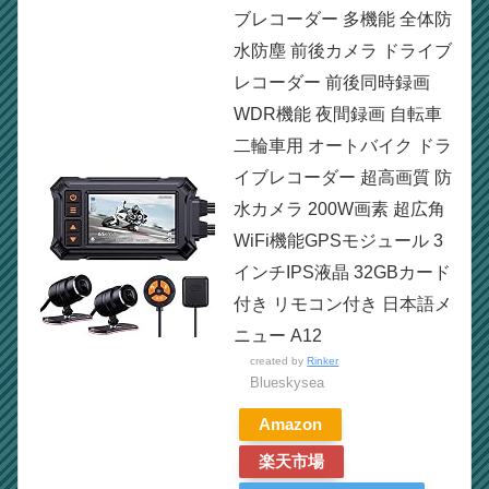
ブレコーダー 多機能 全体防
水防塵 前後カメラ ドライブ
レコーダー 前後同時録画
WDR機能 夜間録画 自転車
二輪車用 オートバイク ドラ
イブレコーダー 超高画質 防
水カメラ 200W画素 超広角
WiFi機能GPSモジュール 3
インチIPS液晶 32GBカード
付き リモコン付き 日本語メ
ニュー A12
created by
Rinker
Blueskysea
Amazon
楽天市場