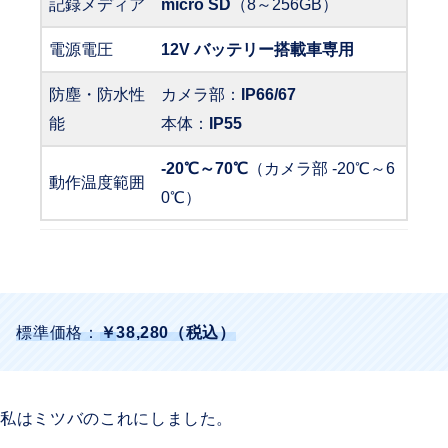
記録メディア
micro SD
（8～256GB）
電源電圧
12V バッテリー搭載車専用
防塵・防水性
カメラ部：
IP66/67
能
本体：
IP55
-20℃～70℃
（カメラ部 -20℃～6
動作温度範囲
0℃）
標準価格：
￥
38,280（税込
）
私はミツバのこれにしました。