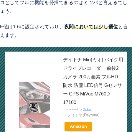
コとしてフルに機能を発揮できるのはミツバと言えるでし
ょう。
F値は1.6に設定されており、
夜間においては少し優位
と言
えます。
デイトナ Mio(ミオ) バイク用
ドライブレコーダー 前後2
カメラ 200万画素 フルHD
防水 防塵 LED信号 Gセンサ
ー GPS MiVue M760D
17100
created by
Rinker
デイトナ(Daytona)
Amazon