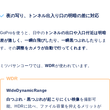
夜の写り、トンネル出入り口の明暗の差に対応
GoProを使うと、日中の
トンネルの出口や入口付近は明暗
差が激しく、一瞬白飛びしたり、一瞬黒つぶれしたり
しま
す。その
調整をカメラが自動で行ってくれます
。
ミツバサンコーワでは、
WDR
が使われています。
WDR
WideDynamicRange
白つぶれ・黒つぶれが起こりにくい映像
を撮影可
能。HDRに比べ、ファイル容量を抑えるメリットが