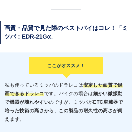
画質・品質で見た際のベストバイはコレ！「ミ
ツバ：
EDR-21Gα」
ここがオススメ！
私も使っているミツバのドラレコは
安定した画質で録
画できるドラレコ
です。バイクの場合は
細かい微振動
で機器が壊れやすい
のですが、ミツバが
ETC車載器で
培った技術の高さから、この製品の耐久性の高さが伺
えます
。