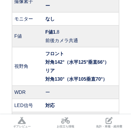
撮像素子
ー
モニター
なし
F値1.
8
F値
前後カメラ共通
フロント
対角142°（水平125°垂直66°）
視野角
リア
対角130°（水平105垂直70°）
WDR
ー
LED信号
対応
衝撃録画
対応
ギアレビュー
お役立ち情報
免許・車種・維持費