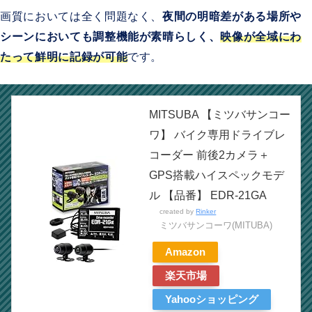
画質においては全く問題なく、
夜間の明暗差がある場所や
シーンにおいても調整機能が素晴らしく、
映像が全域にわ
たって鮮明に記録が可能
です。
MITSUBA 【ミツバサンコー
ワ】 バイク専用ドライブレ
コーダー 前後2カメラ＋
GPS搭載ハイスペックモデ
ル 【品番】 EDR-21GA
created by
Rinker
ミツバサンコーワ(MITUBA)
Amazon
楽天市場
Yahooショッピング