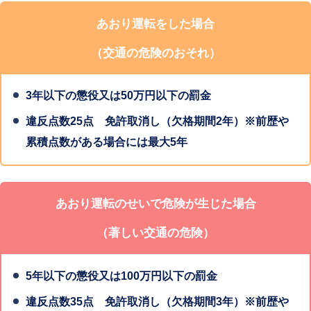
通行区分違反
あおり運転をした場合
逆走、違法な路側帯・歩道通行
（交通の危険のおそれ）
3年以下の懲役又は50万円以下の罰金
2
急ブレーキ禁止違反
違反点数25点 免許取消し（欠格期間2年）※前歴や
不要な急ブレーキをかける
累積点数がある場合には最大5年
3
あおり運転のせいで危険が生じた場合
車間距離不保持
（著しい交通の危険）
車間距離を極端に詰める行為
5年以下の懲役又は100万円以下の罰金
違反点数35点 免許取消し（欠格期間3年）※前歴や
4