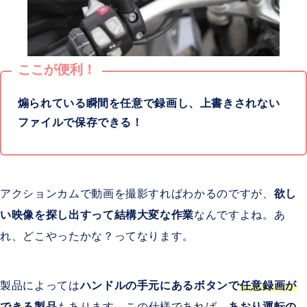
ここが便利！
煽られている瞬間を任意で録画し、上書きされない
ファイルで保存できる！
アクションカムで動画を撮影すればわかるのですが、
欲し
い映像を探し出すって結構大変な作業
なんですよね。あ
れ、どこやったかな？ってなります。
製品によっては
ハンドルの手元にあるボタンで
任意録画が
できる
製品
もあります。この仕様であれば、
あおり運転の