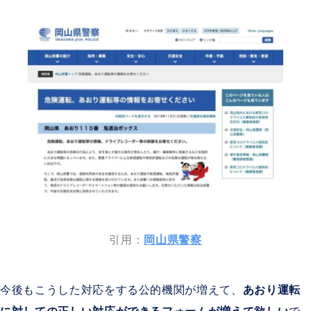
警音器使用制限違反
執拗にクラクションを鳴らす行為など
8
安全運転義務違反
幅寄せや蛇行運転
9
最低速度違反
高速道路での低速走行
引用：
岡山県警察
今後もこうした対応をする公的機関が増えて、
あおり運転
10