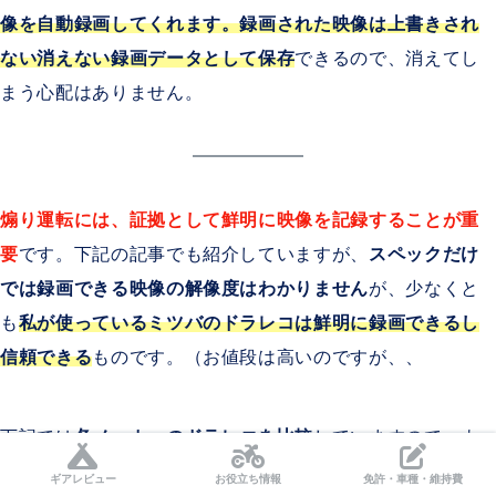
像を自動録画してくれます。録画された映像は上書きされ
ない消えない録画データとして保存
できるので、消えてし
まう心配はありません。
煽り運転には、証拠として鮮明に映像を記録することが重
要
です。下記の記事でも紹介していますが、
スペックだけ
では録画できる映像の解像度はわかりません
が、少なくと
も
私が使っているミツバのドラレコは鮮明に録画できるし
信頼できる
ものです。（お値段は高いのですが、、
下記では
各メーカーのドラレコを比較
していますので、よ
ければ併せてご覧ください。
ギアレビュー
お役立ち情報
免許・車種・維持費