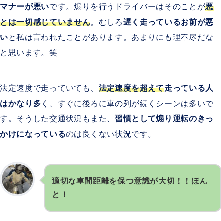
マナーが悪い
です。煽りを行うドライバーはそのことが
悪
とは一切感じていません
。むしろ
遅く走っているお前が悪
い
と私は言われたことがあります。あまりにも理不尽だな
と思います。笑
法定速度で走っていても、
法定速度を超えて
走っている人
はかなり多
く、すぐに後ろに車の列が続くシーンは多いで
す。そうした交通状況もまた、
習慣として煽り運転のきっ
かけになっている
のは良くない状況です。
適切な車間距離を保つ意識が大切！！ほん
と！