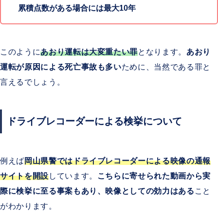
進路変更禁止違反
累積点数がある場合には最大10年
前方での進路変更による妨害
このように
あおり運転は大変重たい罪
となります。
あおり
運転が原因による死亡事故も多い
ために、当然である罪と
5
追越しの方法違反
言えるでしょう。
左側追越し、安全義務違反
ドライブレコーダーによる検挙について
6
減光等義務違反
例えば
岡山県警ではドライブレコーダーによる映像の通報
過度のハイビームや執拗なパッシングなど
サイトを開設
しています。
こちらに寄せられた動画から実
際に検挙に至る事案もあり、映像としての効力はある
こと
がわかります。
7