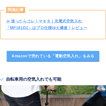
関連記事
≫ 迷ったらコレ！マキタ｜充電式空気入れ
「MP181DZ」はプロ仕様ゆえ爆速！レビュー
Amazonで売れている「電動空気入れ」をみる
自転車用の空気入れでも可能