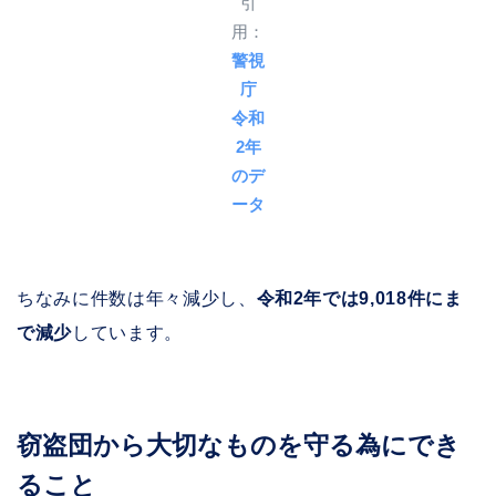
引
用：
警視
庁
令和
2年
のデ
ータ
ちなみに件数は年々減少し、
令和2年では9,018件にま
で減少
しています。
窃盗団から大切なものを守る為にでき
ること