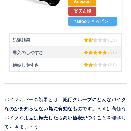
Amazon
楽天市場
Yahooショッピン
グ
防犯効果
(1.5)
導入のしやすさ
(5.0)
施錠しやすさ
(2.0)
バイクカバーの効果とは、
犯行グループにどんなバイク
なのかを知らせない為に有効なもの
です。まずは高価な
バイクや用品は
転売したら高い値段がつく
ことを理解し
ておきましょう！