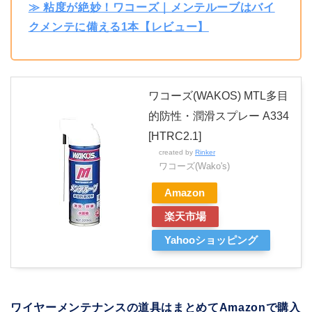
≫ 粘度が絶妙！ワコーズ｜メンテルーブはバイ
クメンテに備える1本【レビュー】
ワコーズ(WAKOS) MTL多目
的防性・潤滑スプレー A334
[HTRC2.1]
created by
Rinker
ワコーズ(Wako's)
Amazon
楽天市場
Yahooショッピング
ワイヤーメンテナンスの道具はまとめてAmazonで購入