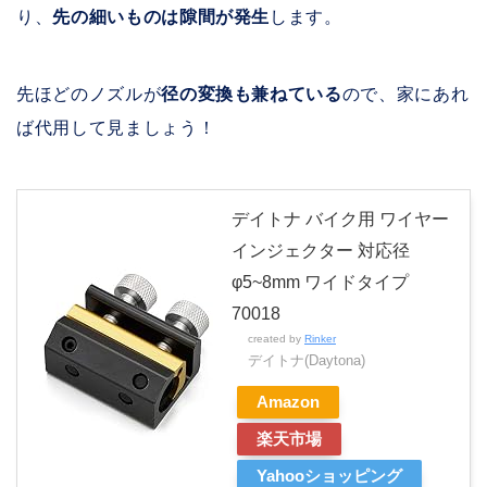
り、
先の細いものは隙間が発生
します。
先ほどのノズルが
径の変換も兼ねている
ので、家にあれ
ば代用して見ましょう！
デイトナ バイク用 ワイヤー
インジェクター 対応径
φ5~8mm ワイドタイプ
70018
created by
Rinker
デイトナ(Daytona)
Amazon
楽天市場
Yahooショッピング