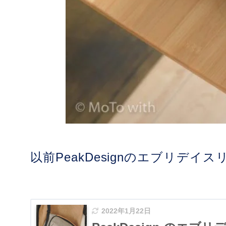
以前PeakDesignのエブリ
2022年1月22日