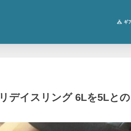
ギ
のエブリデイスリング 6Lを5L