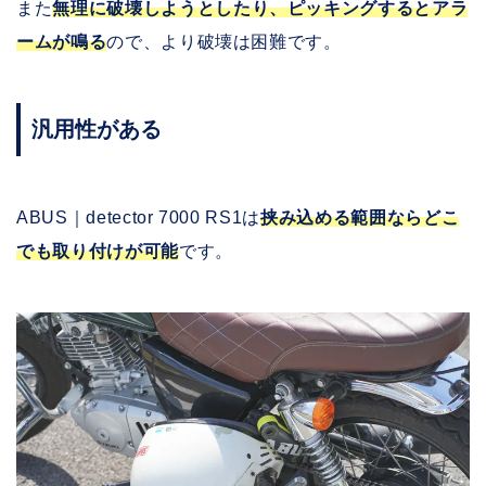
また
無理に破壊しようと
したり、
ピッキング
するとアラ
ームが鳴る
ので、より破壊は困難です。
汎用性がある
ABUS｜detector 7000 RS1は
挟み込める範囲ならどこ
でも取り付けが可能
です。