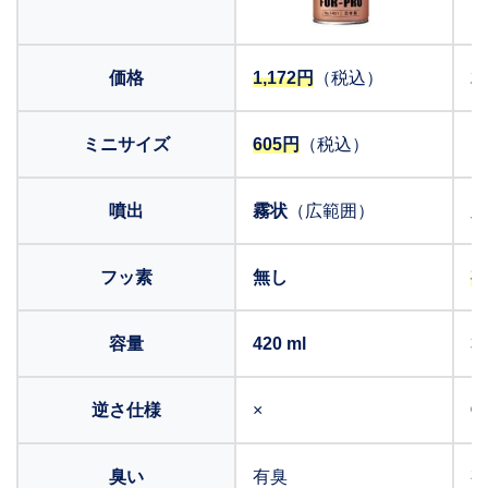
価格
1,172円
（税込）
2
ミニサイズ
605円
（税込）
1
噴出
霧状
（広範囲）
原
フッ素
無し
有
容量
420 ml
3
逆さ仕様
×
◯
臭い
有臭
有