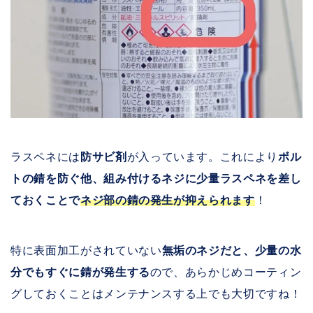
ラスペネには
防サビ剤
が入っています。これにより
ボル
トの錆を防ぐ他、組み付けるネジに少量ラスペネを差し
ておくことで
ネジ部の錆の発生が抑えられます
！
特に表面加工がされていない
無垢のネジだと、少量の水
分でもすぐに錆が発生する
ので、あらかじめコーティン
グしておくことはメンテナンスする上でも大切ですね！