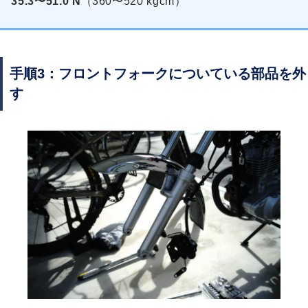
35.3〜51.0 N
（360〜520 kgcm）
手順3：フロントフォークについている部品を外
す