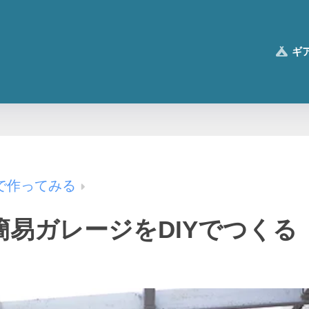
ギ
で作ってみる
の簡易ガレージをDIYでつくる