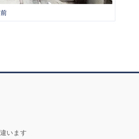
業前
が違います