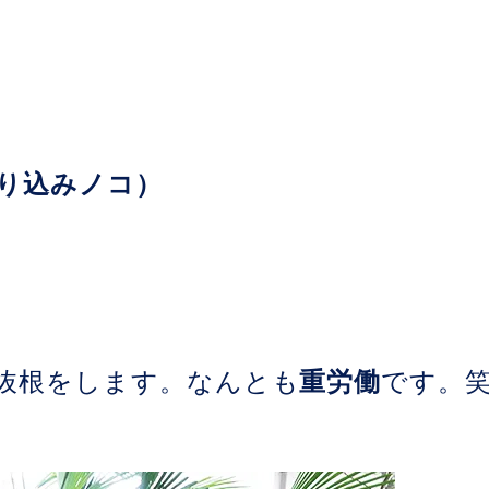
り込みノコ）
抜根をします。なんとも
重労働
です。