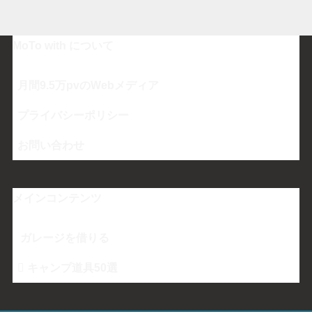
MoTo with について
月間
9.5万pv
のWebメディア
プライバシーポリシー
お問い合わせ
メインコンテンツ
ガレージを借りる
キャンプ道具50選