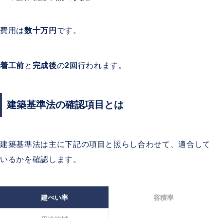
費用は
数十万円
です。
着工前
と
完成後
の
2回
行われます。
建築基準法の確認項目とは
建築基準法は主に下記の項目と照らし合わせて、適合して
いるかを確認します。
建ぺい率
容積率